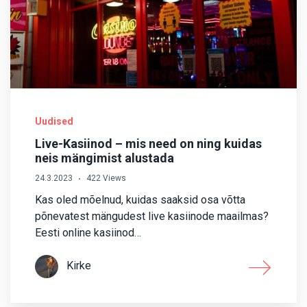
Uudised
Live-Kasiinod – mis need on ning kuidas
neis mängimist alustada
24.3.2023
422 Views
Kas oled mõelnud, kuidas saaksid osa võtta
põnevatest mängudest live kasiinode maailmas?
Eesti online kasiinod…
Kirke