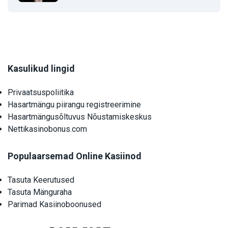
Kasulikud lingid
Privaatsuspoliitika
Hasartmängu piirangu registreerimine
Hasartmängusõltuvus Nõustamiskeskus
Nettikasinobonus.com
Populaarsemad Online Kasiinod
Tasuta Keerutused
Tasuta Mänguraha
Parimad Kasiinoboonused