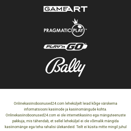
Onlinekasiinoboonused24.com leheküljelt leiad kõige värskema
informatsiooni kasiinode ja kasiinomängude kohta.
Onlinekasiinoboonused24.com ei ole internetikasiino ega mänguteenuste
pakkuja, mis tähendab, et sellel leheküljel ei ole võimalik mängida
kasiinomänge ega teha rahalisi ülekandeid. Teilt ei küsita mitte mingil juhul