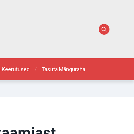
a Keerutused
Tasuta Mänguraha
taamiast