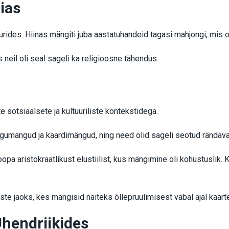
ias
tuurides. Hiinas mängiti juba aastatuhandeid tagasi mahjongi, mi
 neil oli seal sageli ka religioosne tähendus.
 sotsiaalsete ja kultuuriliste kontekstidega.
ngumängud ja kaardimängud, ning need olid sageli seotud rändav
oopa aristokraatlikust elustiilist, kus mängimine oli kohustusli
e jaoks, kes mängisid näiteks õllepruulimisest vabal ajal kaarte 
hendriikides