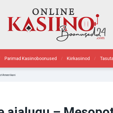
Parimad Kasiinoboonused
Kiirkasiinod
Tasut
t Ameerikani
 ajalugu – Mesopo