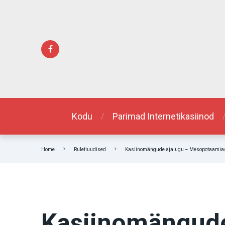
Kodu
Parimad Internetikasiinod
Home
Ruletiuudised
Kasiinomängude ajalugu – Mesopotaamias
Kasiinomängude