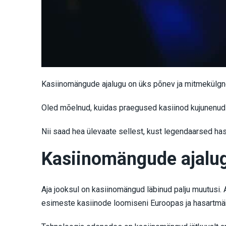
Kasiinomängude ajalugu on üks põnev ja mitmekülgne
Oled mõelnud, kuidas praegused kasiinod kujunenud 
Nii saad hea ülevaate sellest, kust legendaarsed h
Kasiinomängude ajalu
Aja jooksul on kasiinomängud läbinud palju muutusi. 
esimeste kasiinode loomiseni Euroopas ja hasartmä