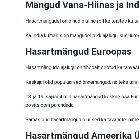
Mängud Vana-Hiinas ja Ind
Hasartmängudel on olnud oluline roll ka teistes kul
Ka India kultuuris on mängudel pikk ajalugu, kusjuures
Hasartmängud Euroopas
Hasartmängude ajalugu on tihedalt seotud ka rahvaste
Keskajal olid populaarsed õnnemängud, näiteks täri
18. ja 19. sajandil olid hasartmängud keskne osa Eur
positsiooni parandada.
Samas olid hasartmängud olulised ka tavaliste inimest
Hasartmängud Ameerika Ü