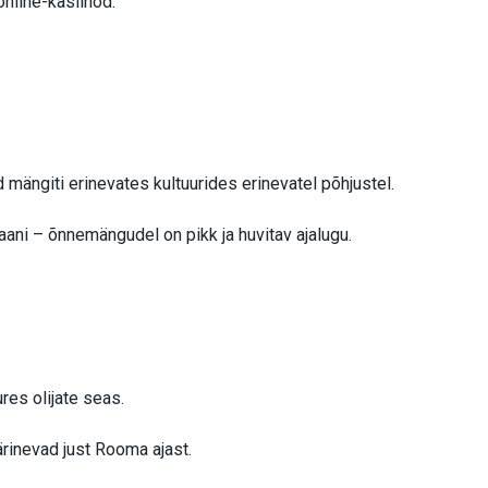
nline-kasiinod.
mängiti erinevates kultuurides erinevatel põhjustel.
ani – õnnemängudel on pikk ja huvitav ajalugu.
ures olijate seas.
rinevad just Rooma ajast.