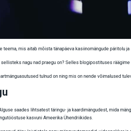
 teema, mis aitab mõista tänapäeva kasiinomängude päritolu ja
sellisteks nagu nad praegu on? Selles blogipostituses räägime k
asartmänguasutused tulnud on ning mis on nende võimalused tulev
gu
Alguse saades lihtsatest täringu- ja kaardimängudest, mida mängit
ngutööstuse kasvuni Ameerika Ühendriikides.