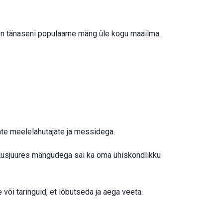
s on tänaseni populaarne mäng üle kogu maailma.
ate meelelahutajate ja messidega.
k. Kusjuures mängudega sai ka oma ühiskondlikku
või täringuid, et lõbutseda ja aega veeta.