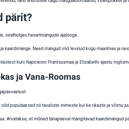
enenud, tänu leiutistele nagu mänguautomaadid, videopokker ja o
 pärit?
e, sealhulgas hasartmängude ajalooga.
ja kaardimänge. Need mängud olid levinud kogu maailmas ja neid 
lastest kuni Napoleoni Prantsusmaa ja Elizabethi ajastu Inglisma
ekas ja Vana-Roomas
igapäevaelust.
lid populaarsed nii tavaliste inimeste kui ka rikaste ja võimu ju
ur. Arvatakse, et mõned tänapäeval mängitavad kaardimängud pä