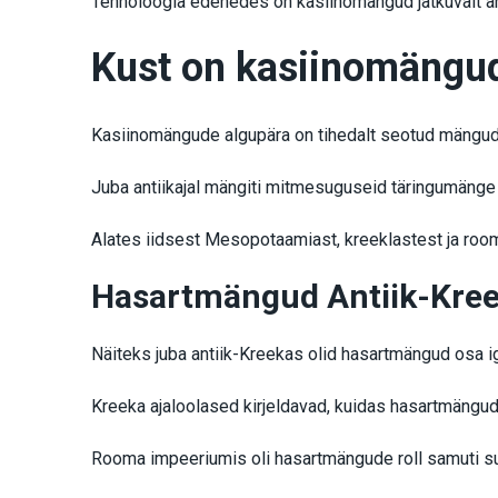
Tehnoloogia edenedes on kasiinomängud jätkuvalt ar
Kust on kasiinomängud
Kasiinomängude algupära on tihedalt seotud mängud
Juba antiikajal mängiti mitmesuguseid täringumänge 
Alates iidsest Mesopotaamiast, kreeklastest ja room
Hasartmängud Antiik-Kre
Näiteks juba antiik-Kreekas olid hasartmängud osa 
Kreeka ajaloolased kirjeldavad, kuidas hasartmängud o
Rooma impeeriumis oli hasartmängude roll samuti su