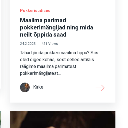
Pokkeriuudised
Maailma parimad
pokkerimängijad ning mida
neilt õppida saad
24.2.2023
451 Views
Tahad jõuda pokkerimaailma tippu? Siis
oled õiges kohas, sest selles artiklis
räägime maailma parimatest
pokkerimängijatest…
Kirke