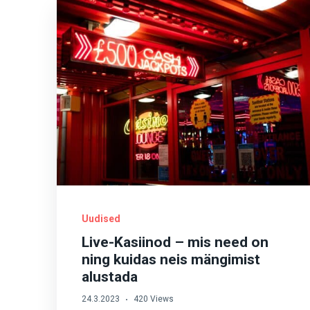
Uudised
Live-Kasiinod – mis need on
ning kuidas neis mängimist
alustada
24.3.2023
420 Views