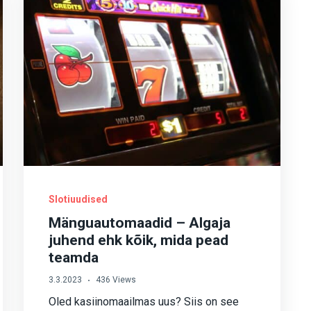
Slotiuudised
Mänguautomaadid – Algaja
juhend ehk kõik, mida pead
teamda
3.3.2023
436 Views
Oled kasiinomaailmas uus? Siis on see