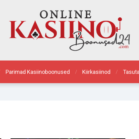
Parimad Kasiinoboonused
Kiirkasiinod
Tasut