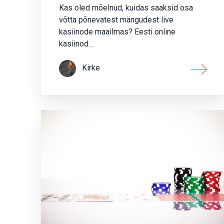
Kas oled mõelnud, kuidas saaksid osa
võtta põnevatest mängudest live
kasiinode maailmas? Eesti online
kasiinod…
Kirke