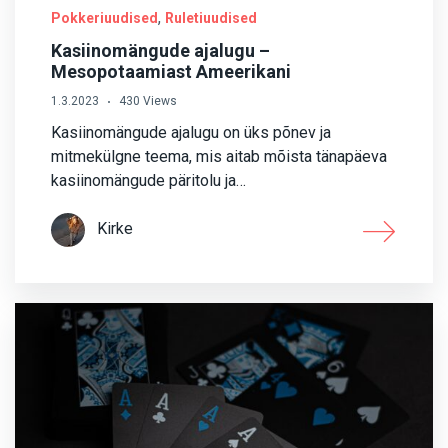
,
Pokkeriuudised
Ruletiuudised
Kasiinomängude ajalugu –
Mesopotaamiast Ameerikani
1.3.2023
430 Views
Kasiinomängude ajalugu on üks põnev ja
mitmekülgne teema, mis aitab mõista tänapäeva
kasiinomängude päritolu ja…
Kirke